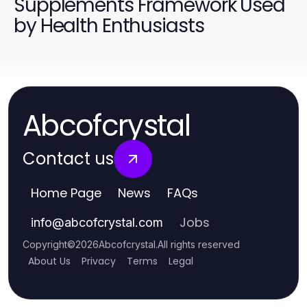
Supplements Framework Used
by Health Enthusiasts
Abcofcrystal
Contact us
Home Page
News
FAQs
Jobs
info
@
abcofcrystal.com
Copyright
©
2026
Abcofcrystal
.
All rights reserved
About Us
Privacy
Terms
Legal