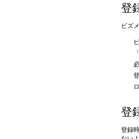
登
ビズ
登
登録
ない