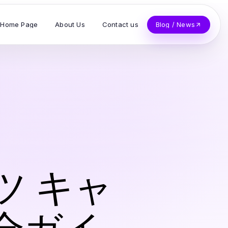
Home Page
About Us
Contact us
Blog / News
s
ツ キャ