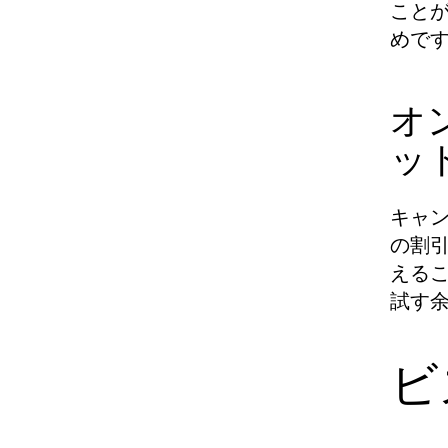
こと
めで
オ
ッ
キャ
の割
える
試す
ビ