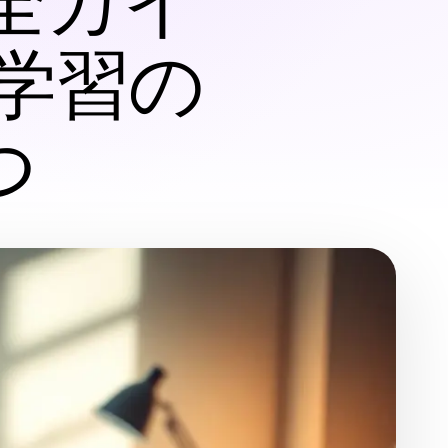
全ガイ
語学習の
つ