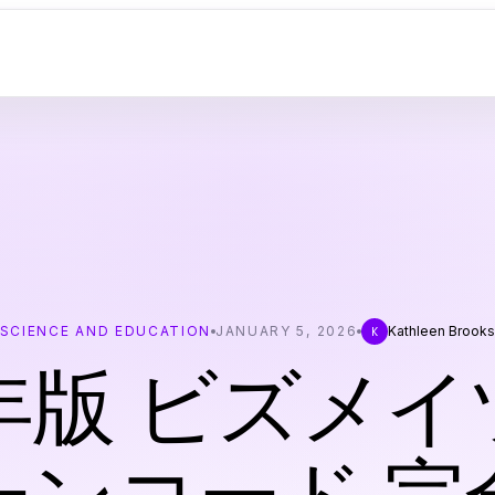
SCIENCE AND EDUCATION
JANUARY 5, 2026
Kathleen Brook
K
6年版 ビズメイ