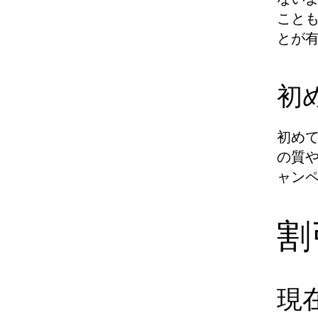
こと
とが
初
初め
の質
ャン
割
現