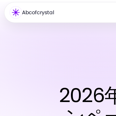
Abcofcrystal
202