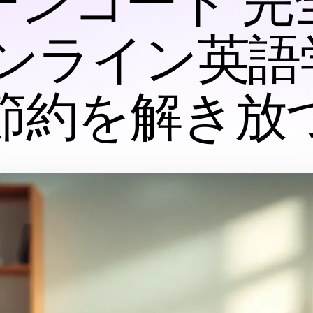
ーンコード 完
オンライン英
節約を解き放