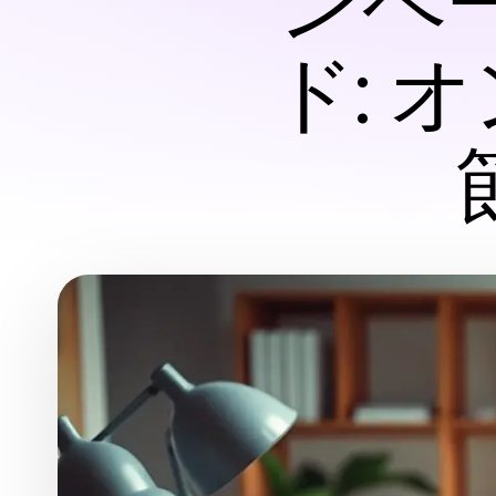
ンペ
ド: 