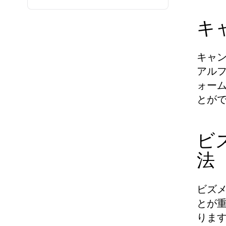
キ
キャ
アル
ォー
とが
ビ
法
ビズ
とが
りま