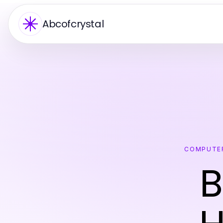
Abcofcrystal
COMPUTER
B