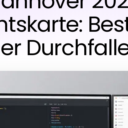
annover 20
htskarte: Be
er Durchfall