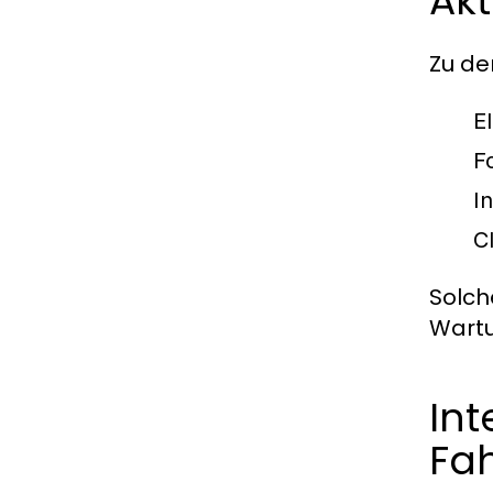
Akt
Zu de
E
F
I
C
Solch
Wartu
Int
Fa