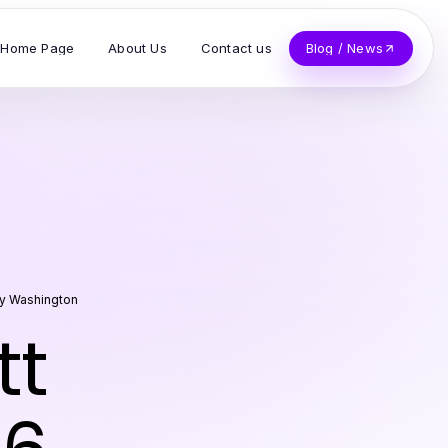
Home Page
About Us
Contact us
Blog / News
y Washington
tt