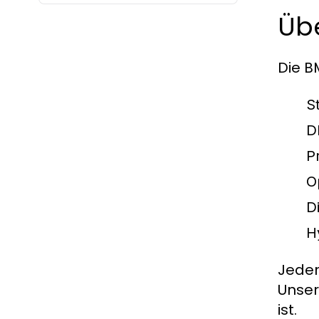
Übe
Die B
S
D
P
O
D
H
Jeder
Unser
ist.