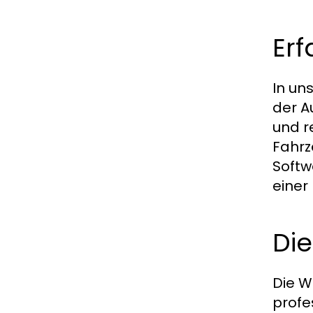
Er
In un
der A
und r
Fahrz
Softw
einer
Die
Die W
profe