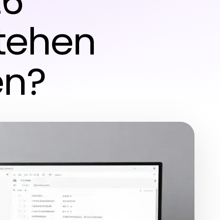
26
stehen
en?