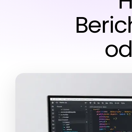
H
Beric
od