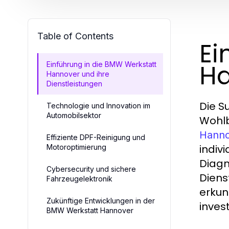
Table of Contents
Ei
Ha
Einführung in die BMW Werkstatt
Hannover und ihre
Dienstleistungen
Die S
Technologie und Innovation im
Automobilsektor
Wohlb
Hann
Effiziente DPF-Reinigung und
indiv
Motoroptimierung
Diagn
Cybersecurity und sichere
Diens
Fahrzeugelektronik
erkun
Zukünftige Entwicklungen in der
invest
BMW Werkstatt Hannover