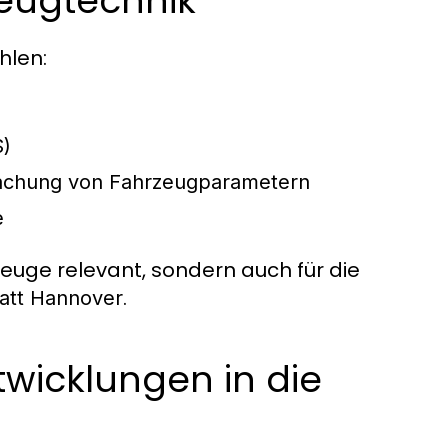
zeugtechnik
hlen:
S)
wachung von Fahrzeugparametern
e
zeuge relevant, sondern auch für die
.
tt Hannover
twicklungen in die