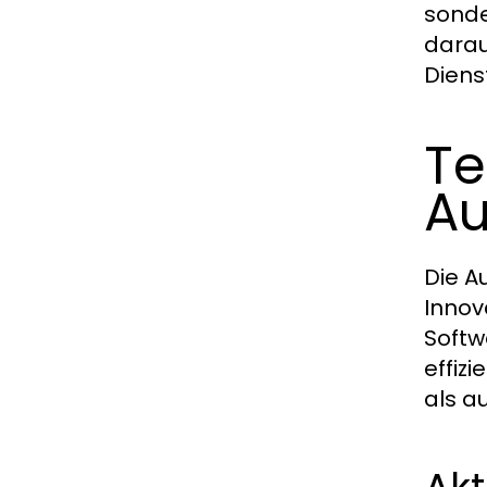
sonde
darau
Diens
Te
Au
Die A
Innov
Softw
effiz
als a