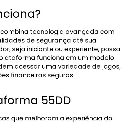
nciona?
e combina tecnologia avançada com
alidades de segurança até sua
or, seja iniciante ou experiente, possa
A plataforma funciona em um modelo
odem acessar uma variedade de jogos,
ões financeiras seguras.
taforma 55DD
nicas que melhoram a experiência do