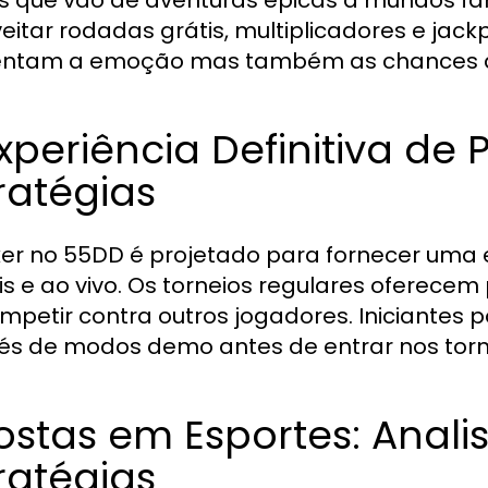
eitar rodadas grátis, multiplicadores e jac
ntam a emoção mas também as chances de
xperiência Definitiva de 
ratégias
er no 55DD é projetado para fornecer uma 
ais e ao vivo. Os torneios regulares oferece
mpetir contra outros jogadores. Iniciantes
és de modos demo antes de entrar nos torne
ostas em Esportes: Anal
ratégias