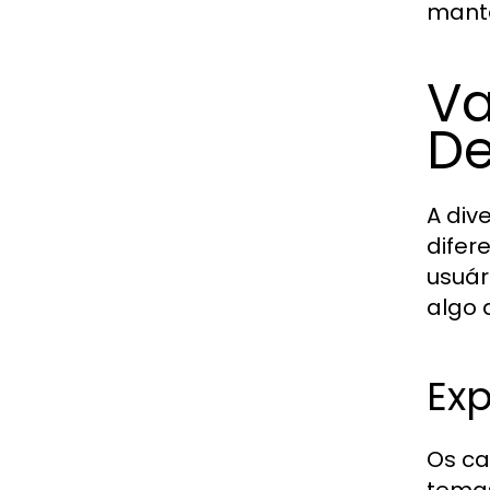
mante
Va
De
A div
difer
usuár
algo 
Ex
Os ca
temas