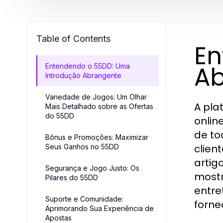
Table of Contents
En
Ab
Entendendo o 55DD: Uma
Introdução Abrangente
Variedade de Jogos: Um Olhar
A pla
Mais Detalhado sobre as Ofertas
do 55DD
onlin
de to
Bônus e Promoções: Maximizar
clien
Seus Ganhos no 55DD
artig
Segurança e Jogo Justo: Os
mostr
Pilares do 55DD
entre
Suporte e Comunidade:
forne
Aprimorando Sua Experiência de
Apostas