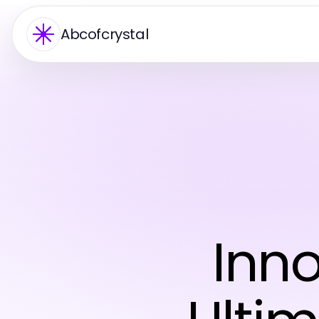
Abcofcrystal
Inno