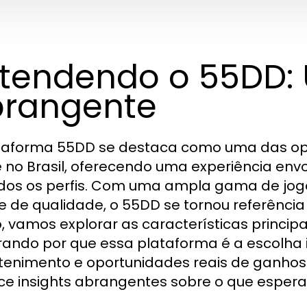
tendendo o 55DD:
rangente
taforma 55DD se destaca como uma das op
e no Brasil, oferecendo uma experiência en
dos os perfis. Com uma ampla gama de jogo
te de qualidade, o 55DD se tornou referênci
o, vamos explorar as características princi
ando por que essa plataforma é a escolha
tenimento e oportunidades reais de ganho
ce insights abrangentes sobre o que espera