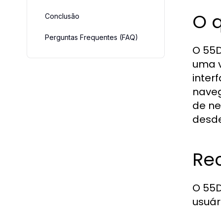
O 
Conclusão
Perguntas Frequentes (FAQ)
O 55D
uma v
inter
naveg
de ne
desde
Re
O 55D
usuár