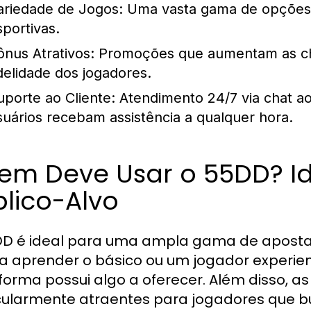
ariedade de Jogos:
Uma vasta gama de opções, i
sportivas.
ônus Atrativos:
Promoções que aumentam as cha
idelidade dos jogadores.
uporte ao Cliente:
Atendimento 24/7 via chat ao 
suários recebam assistência a qualquer hora.
em Deve Usar o 55DD? Id
lico-Alvo
D é ideal para uma ampla gama de aposta
a aprender o básico ou um jogador experien
forma possui algo a oferecer. Além disso, 
cularmente atraentes para jogadores que b